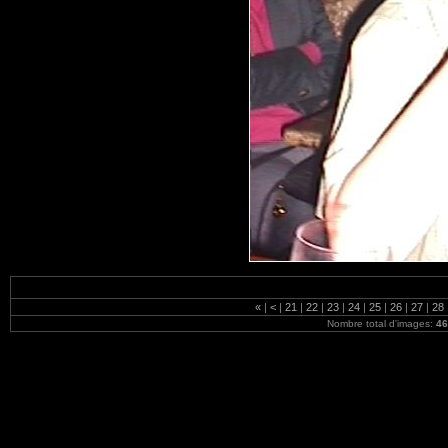
«
|
<
|
21
|
22
|
23
|
24
|
25
|
26
|
27
|
28
Nombre total d'images:
46