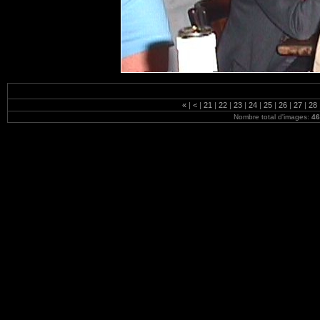
«
|
<
|
21
|
22
|
23
|
24
|
25
|
26
|
27
|
28
Nombre total d'images:
46