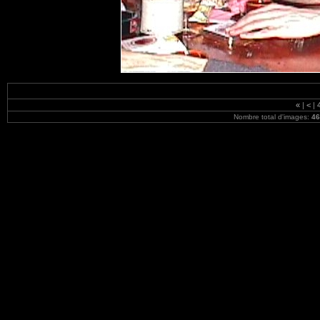
«
|
<
|
Nombre total d'images:
46